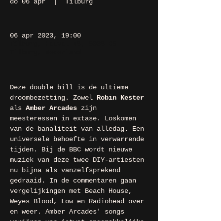
do 06 apr
  |  
Tilburg
06 apr 2023, 19:00
Tilburg, Heuvel 48, 5038 CS
Tilburg, Nederland
Deze double bill is de ultieme 
droombezetting. Zowel 
Robin Kester
als 
Amber Arcades
 zijn 
meesteressen in extase. Loskomen 
van de banaliteit van alledag. Een 
universele behoefte in verwarrende 
tijden. Bij de BBC wordt nieuwe 
muziek van deze twee DIY-artiesten 
nu bijna als vanzelfsprekend 
gedraaid. In de commentaren gaan 
vergelijkingen met Beach House, 
Weyes Blood, Low en Radiohead over 
en weer. Amber Arcades' songs 