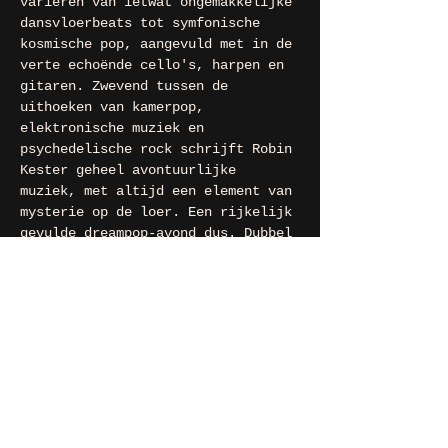
variëren van ietwat ongemakkelijke 
dansvloerbeats tot symfonische 
kosmische pop, aangevuld met in de 
verte echoënde cello's, harpen en 
gitaren. Zwevend tussen de 
uithoeken van kamerpop, 
elektronische muziek en 
psychedelische rock schrijft Robin 
Kester geheel avontuurlijke 
muziek, met altijd een element van 
mysterie op de loer. Een rijkelijk 
gevulde dreampop-avond dus. Dubbel 
zien voor de prijs van één, zonder 
ook maar een slok te hebben gehad!
Let op! Bij dit concert zijn 
tickets nodig. Dit is online te 
bestellen via 013: 
TICKETS
contact