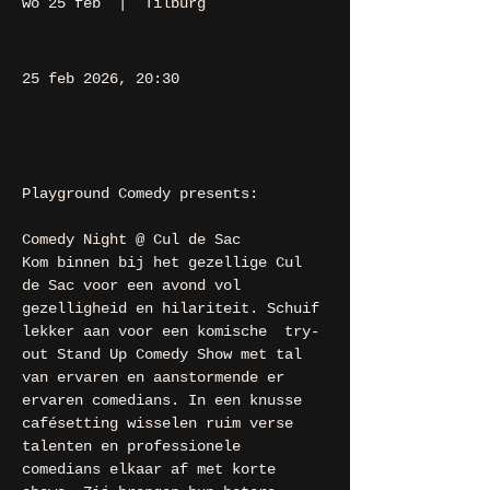
wo 25 feb
  |  
Tilburg
25 feb 2026, 20:30
Tilburg, Heuvel 48, 5038 CS
Tilburg, Nederland
Playground Comedy presents:
Comedy Night @ Cul de Sac
Kom binnen bij het gezellige Cul 
de Sac voor een avond vol 
gezelligheid en hilariteit. Schuif 
lekker aan voor een komische  try-
out Stand Up Comedy Show met tal 
van ervaren en aanstormende er 
ervaren comedians. In een knusse 
cafésetting wisselen ruim verse 
talenten en professionele 
comedians elkaar af met korte 