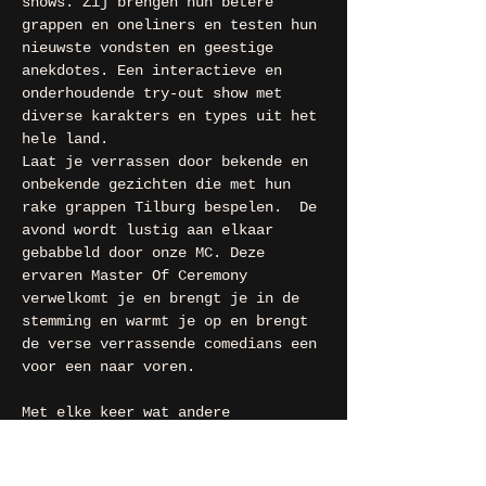
shows. Zij brengen hun betere 
grappen en oneliners en testen hun 
nieuwste vondsten en geestige 
anekdotes. Een interactieve en 
onderhoudende try-out show met 
diverse karakters en types uit het 
hele land. 
Laat je verrassen door bekende en 
onbekende gezichten die met hun 
rake grappen Tilburg bespelen.  De 
avond wordt lustig aan elkaar 
gebabbeld door onze MC. Deze 
ervaren Master Of Ceremony 
verwelkomt je en brengt je in de 
stemming en warmt je op en brengt 
de verse verrassende comedians een 
voor een naar voren.
Met elke keer wat andere 
verrassende comedians die uit alle 
hoeken van het land komen! Met 
o.a: Cristian Pielich (MC), Bart 